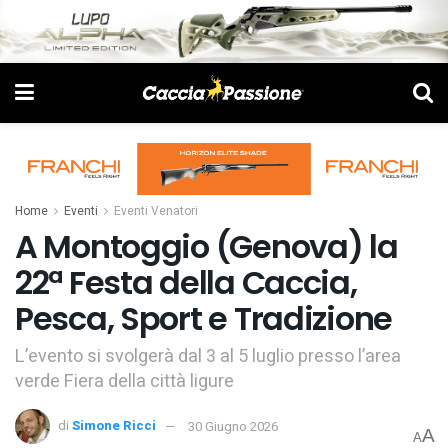
Home
Eventi
Eventi Venatori
A Montoggio (Genova) la
22ª Festa della Caccia,
Pesca, Sport e Tradizione
L’evento si svolgerà dal 3 al 5 luglio presso l’area
verde Fiera della città ligure
di
Simone Ricci
30 Giugno 2026
A
A