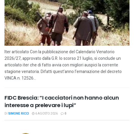
Iter articolato Con la pubblicazione del Calendario Venatorio
2026/27, approvato dalla G.R. lo scorso 21 luglio, si conclude un
articolato iter che di fatto avvia con migliori auspici la corrente
stagione venatoria. Difatti quest’anno l’emanazione del decreto
VINCA n. 12526...
FIDC Brescia: “I cacciatori non hanno alcun
interesse a prelevare i lupi”
DI
SIMONE RICCI
6 AGOSTO 2026
0