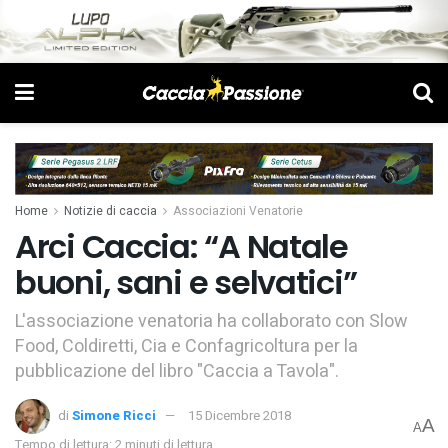
Home
Notizie di caccia
Associazioni Venatorie
Arci Caccia: “A Natale
buoni, sani e selvatici”
L'associazione venatoria ha collaborato con Slow
Food, Coldiretti, Cia e Confagricoltura per la
pubblicazione del libro "Caccia a Tavola".
di
Simone Ricci
15 Dicembre 2018
A
A
Tempo di lettura: 2 minuti di lettura