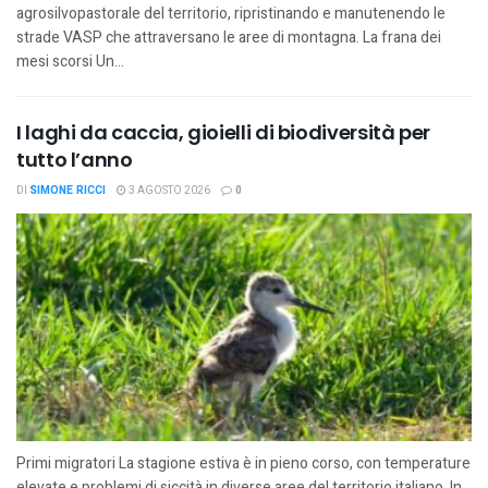
agrosilvopastorale del territorio, ripristinando e manutenendo le
strade VASP che attraversano le aree di montagna. La frana dei
mesi scorsi Un...
I laghi da caccia, gioielli di biodiversità per
tutto l’anno
DI
SIMONE RICCI
3 AGOSTO 2026
0
Primi migratori La stagione estiva è in pieno corso, con temperature
elevate e problemi di siccità in diverse aree del territorio italiano. In