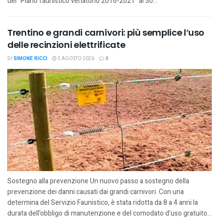
del "Piano faunistico venatorio 2016-2021" al 30...
Trentino e grandi carnivori: più semplice l’uso
delle recinzioni elettrificate
DI
SIMONE RICCI
5 AGOSTO 2026
0
Sostegno alla prevenzione Un nuovo passo a sostegno della
prevenzione dei danni causati dai grandi carnivori. Con una
determina del Servizio Faunistico, è stata ridotta da 8 a 4 anni la
durata dell'obbligo di manutenzione e del comodato d'uso gratuito...