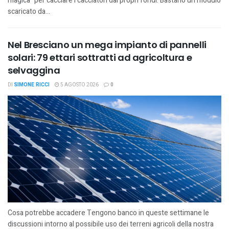
magica” per cacciare i cacciatori dai propri fondi. Bastano un modulo
scaricato da...
Nel Bresciano un mega impianto di pannelli
solari: 79 ettari sottratti ad agricoltura e
selvaggina
DI
SIMONE RICCI
5 AGOSTO 2026
0
Cosa potrebbe accadere Tengono banco in queste settimane le
discussioni intorno al possibile uso dei terreni agricoli della nostra