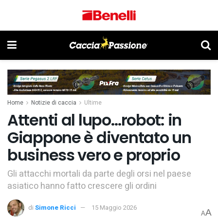
Home
Notizie di caccia
Ultime
Attenti al lupo…robot: in
Giappone è diventato un
business vero e proprio
Gli attacchi mortali da parte degli orsi nel paese
asiatico hanno fatto crescere gli ordini
di
Simone Ricci
15 Maggio 2026
A
A