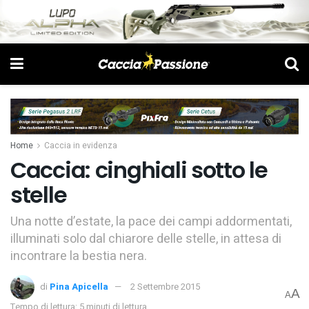
Home
Caccia in evidenza
Caccia: cinghiali sotto le
stelle
Una notte d’estate, la pace dei campi addormentati,
illuminati solo dal chiarore delle stelle, in attesa di
incontrare la bestia nera.
di
Pina Apicella
2 Settembre 2015
A
A
Tempo di lettura: 5 minuti di lettura