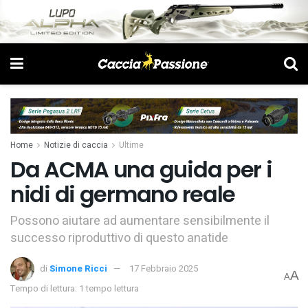
Home
Notizie di caccia
Ultime
Da ACMA una guida per i
nidi di germano reale
Possono aiutare ad aumentare sensibilmente il
successo riproduttivo di questo anatide
di
Simone Ricci
17 Febbraio 2025
A
A
Tempo di lettura: 1 tempo lettura