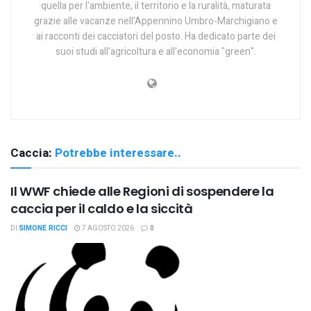
quella per l'ambiente, il territorio e la ruralità, maturata
grazie alle vacanze nell'Appennino Umbro-Marchigiano e
ai racconti dei cacciatori del posto. Ha dedicato parte dei
suoi studi all'agricoltura e all'economia "green".
Caccia:
Potrebbe interessare..
Il WWF chiede alle Regioni di sospendere la
caccia per il caldo e la siccità
DI
SIMONE RICCI
7 AGOSTO 2026
0