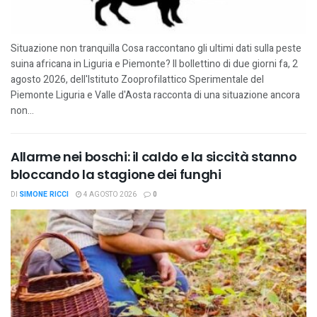
Situazione non tranquilla Cosa raccontano gli ultimi dati sulla peste
suina africana in Liguria e Piemonte? Il bollettino di due giorni fa, 2
agosto 2026, dell'Istituto Zooprofilattico Sperimentale del
Piemonte Liguria e Valle d'Aosta racconta di una situazione ancora
non...
Allarme nei boschi: il caldo e la siccità stanno
bloccando la stagione dei funghi
DI
SIMONE RICCI
4 AGOSTO 2026
0