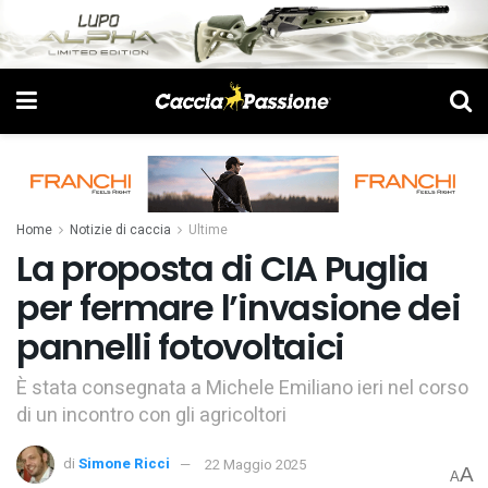
Home
Notizie di caccia
Ultime
La proposta di CIA Puglia
per fermare l’invasione dei
pannelli fotovoltaici
È stata consegnata a Michele Emiliano ieri nel corso
di un incontro con gli agricoltori
di
Simone Ricci
22 Maggio 2025
A
A