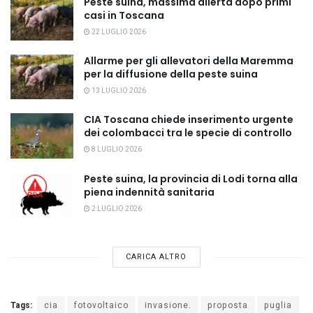
Peste suina, massima allerta dopo primi
casi in Toscana
22 LUGLIO 2026
Allarme per gli allevatori della Maremma
per la diffusione della peste suina
13 LUGLIO 2026
CIA Toscana chiede inserimento urgente
dei colombacci tra le specie di controllo
8 LUGLIO 2026
Peste suina, la provincia di Lodi torna alla
piena indennità sanitaria
2 LUGLIO 2026
CARICA ALTRO
Tags:
cia
fotovoltaico
invasione.
proposta
puglia