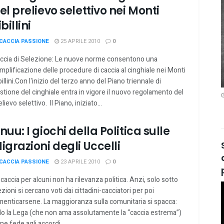
el prelievo selettivo nei Monti
ibillini
CACCIA PASSIONE
25 APRILE 2010
0
ccia di Selezione: Le nuove norme consentono una
mplificazione delle procedure di caccia al cinghiale nei Monti
billini.Con l'inizio del terzo anno del Piano triennale di
stione del cinghiale entra in vigore il nuovo regolamento del
elievo selettivo. Il Piano, iniziato...
nuu: I giochi della Politica sulle
igrazioni degli Uccelli
CACCIA PASSIONE
23 APRILE 2010
0
 caccia per alcuni non ha rilevanza politica. Anzi, solo sotto
ezioni si cercano voti dai cittadini-cacciatori per poi
menticarsene. La maggioranza sulla comunitaria si spacca:
lo la Lega (che non ama assolutamente la “caccia estrema”)
ene fede agli accordi...