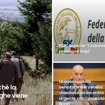
FIDC Brescia: “I cacci
prelevare i lupi”
Le associazioni
ché la
venatorie del Veneto
chiedono un incontro
ghe viene
urgente con l’assesso
Bond