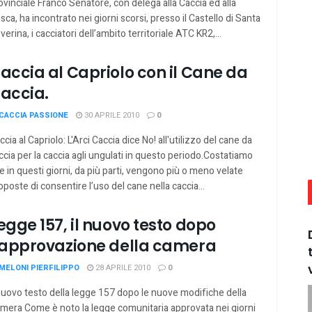
ovinciale Franco Senatore, con delega alla Caccia ed alla
sca, ha incontrato nei giorni scorsi, presso il Castello di Santa
verina, i cacciatori dell’ambito territoriale ATC KR2,...
accia al Capriolo con il Cane da
accia.
CACCIA PASSIONE
30 APRILE 2010
0
ccia al Capriolo: L'Arci Caccia dice No! all'utilizzo del cane da
ccia per la caccia agli ungulati in questo periodo.Costatiamo
e in questi giorni, da più parti, vengono più o meno velate
oposte di consentire l’uso del cane nella caccia...
egge 157, il nuovo testo dopo
’approvazione della camera
MELONI PIERFILIPPO
28 APRILE 2010
0
 nuovo testo della legge 157 dopo le nuove modifiche della
mera Come è noto la legge comunitaria approvata nei giorni