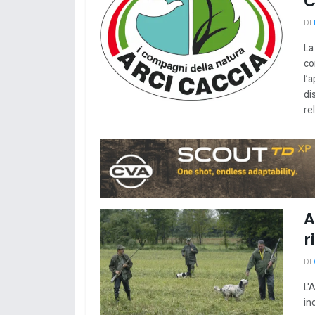
C
DI
La
co
l’
di
rel
A
r
DI
L'
in