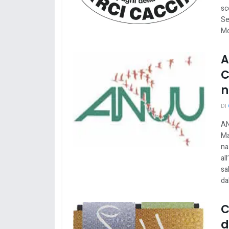
sc
Se
Mo
A
C
n
DI
AN
Ma
na
al
sa
da
C
d