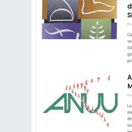
d
S
DI
Ca
se
Si
ge
pr
A
M
DI
La
el
di
so
ti