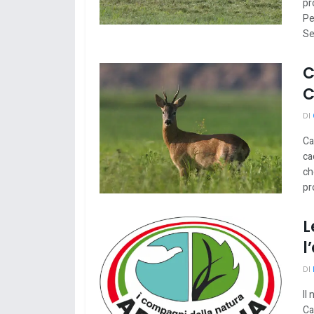
pr
Pe
Se
C
C
DI
Ca
ca
ch
pr
L
l
DI
Il
Ca