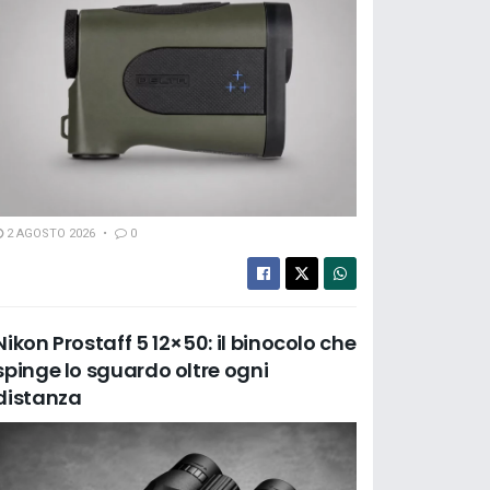
2 AGOSTO 2026
0
Nikon Prostaff 5 12×50: il binocolo che
spinge lo sguardo oltre ogni
distanza