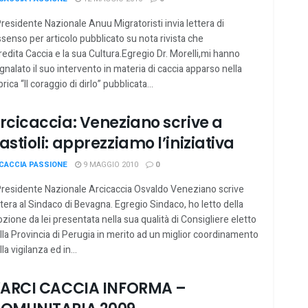
 Presidente Nazionale Anuu Migratoristi invia lettera di
ssenso per articolo pubblicato su nota rivista che
redita Caccia e la sua Cultura.Egregio Dr. Morelli,mi hanno
gnalato il suo intervento in materia di caccia apparso nella
brica “Il coraggio di dirlo” pubblicata...
rcicaccia: Veneziano scrive a
astioli: apprezziamo l’iniziativa
CACCIA PASSIONE
9 MAGGIO 2010
0
 Presidente Nazionale Arcicaccia Osvaldo Veneziano scrive
ttera al Sindaco di Bevagna. Egregio Sindaco, ho letto della
zione da lei presentata nella sua qualità di Consigliere eletto
lla Provincia di Perugia in merito ad un miglior coordinamento
la vigilanza ed in...
’ARCI CACCIA INFORMA –