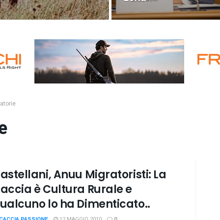
atorie
e
astellani, Anuu Migratoristi: La
accia è Cultura Rurale e
ualcuno lo ha Dimenticato..
CACCIA PASSIONE
12 MAGGIO 2010
0