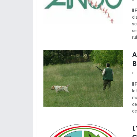
Il
di
sc
se
ru
A
B
DI
Il
le
mo
de
del
L