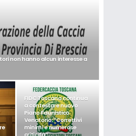
atori non hanno alcun interesse a
FIDC Toscana continua
a contestare nuovo
Piano Faunistico
Venatorio: “Correttivi
re
minimi e numerose
criticità”