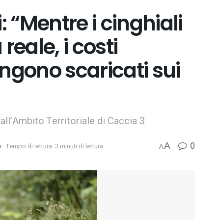
: “Mentre i cinghiali
eale, i costi
gono scaricati sui
all’Ambito Territoriale di Caccia 3
0
A
e
Tempo di lettura: 3 minuti di lettura
A