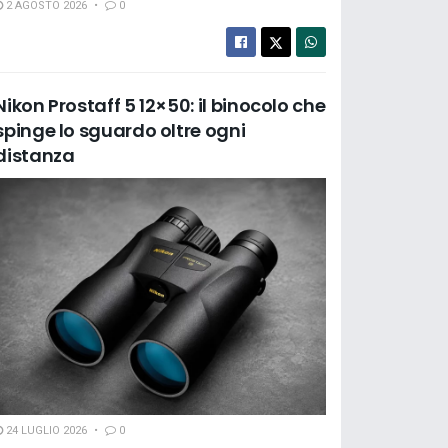
2 AGOSTO 2026
0
Nikon Prostaff 5 12×50: il binocolo che
spinge lo sguardo oltre ogni
distanza
24 LUGLIO 2026
0