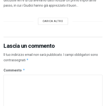
discusse ieri e di cui avevamo dato notizia! Un primo importante
passo, in cui i Giudici hanno già apprezzato il buon...
CARICA ALTRO
Lascia un commento
Il tuo indirizzo email non sarà pubblicato.
I campi obbligatori sono
contrassegnati
*
Commento
*