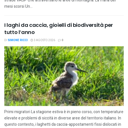
strade VASP che attraversano le aree di montagna. La frana dei
mesi scorsi Un...
I laghi da caccia, gioielli di biodiversità per
tutto l’anno
DI
SIMONE RICCI
3 AGOSTO 2026
0
Primi migratori La stagione estiva è in pieno corso, con temperature
elevate e problemi di siccità in diverse aree del territorio italiano. In
questo contesto, i laghetti da caccia-appostamenti fissi dislocati in