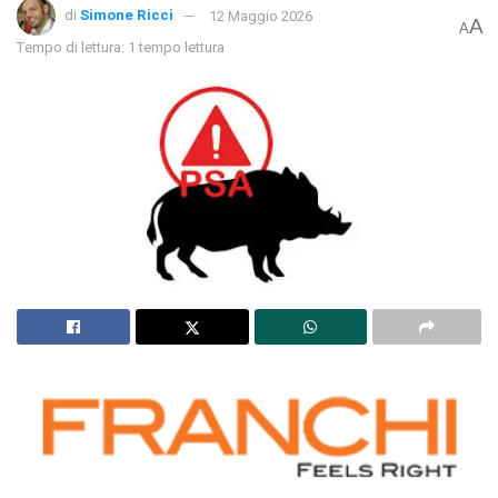
di
Simone Ricci
12 Maggio 2026
A
A
Tempo di lettura: 1 tempo lettura