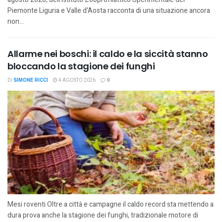
Piemonte Liguria e Valle d'Aosta racconta di una situazione ancora
non...
Allarme nei boschi: il caldo e la siccità stanno
bloccando la stagione dei funghi
DI
SIMONE RICCI
4 AGOSTO 2026
0
Mesi roventi Oltre a città e campagne il caldo record sta mettendo a
dura prova anche la stagione dei funghi, tradizionale motore di