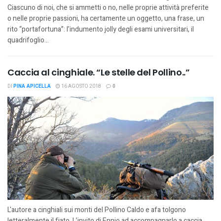
Ciascuno di noi, che si ammetti o no, nelle proprie attività preferite
o nelle proprie passioni, ha certamente un oggetto, una frase, un
rito “portafortuna”: l’indumento jolly degli esami universitari, il
quadrifoglio...
Caccia al cinghiale. “Le stelle del Pollino..”
DI
PINA APICELLA
16 AGOSTO 2018
0
L'autore a cinghiali sui monti del Pollino Caldo e afa tolgono
letteralmente il fiato. L’invito di Ennio ad accompagnarlo a caccia