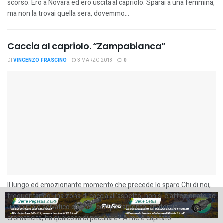
scorso. Ero a Novara ed ero uscita al capriolo. Sparai a una femmina,
ma non la trovai quella sera, dovemmo...
Caccia al capriolo. “Zampabianca”
DI
VINCENZO FRASCINO
3 MARZO 2018
0
Il lungo ed emozionante momento che precede lo sparo Chi di noi,
frequentando una zona di caccia all’aspetto, non si è affezionato ad
un animale selvatico che per comportamento, anatomia,
cromaticità, ha qualcosa di peculiare? A me è capitato