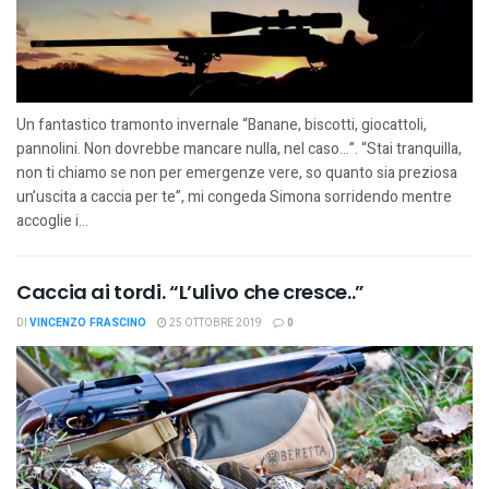
Un fantastico tramonto invernale “Banane, biscotti, giocattoli,
pannolini. Non dovrebbe mancare nulla, nel caso…”. “Stai tranquilla,
non ti chiamo se non per emergenze vere, so quanto sia preziosa
un’uscita a caccia per te”, mi congeda Simona sorridendo mentre
accoglie i...
Caccia ai tordi. “L’ulivo che cresce..”
DI
VINCENZO FRASCINO
25 OTTOBRE 2019
0