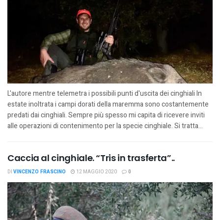
L'autore mentre telemetra i possibili punti d'uscita dei cinghiali In
estate inoltrata i campi dorati della maremma sono costantemente
predati dai cinghiali. Sempre più spesso mi capita di ricevere inviti
alle operazioni di contenimento per la specie cinghiale. Si tratta...
Caccia al cinghiale. “Tris in trasferta”..
DI
VINCENZO FRASCINO
12 MAGGIO 2020
0