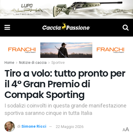
Home
Notizie di caccia
Sportive
Tiro a volo: tutto pronto per
il 4° Gran Premio di
Compak Sporting
I sodalizi coinvolti in questa grande manifestazione
sportiva saranno cinque in tutta Italia
di
Simone Ricci
22 Maggio 2026
A
A