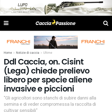
Home
Notizie di caccia
Ultime
Ddl Caccia, on. Cisint
(Lega) chiede prelievo
libero per specie aliene
invasive e piccioni
"Gli agricoltori sono stanchi di subire danni alla
semina e di veder compromessa la raccolta di
cultivar sensibili"