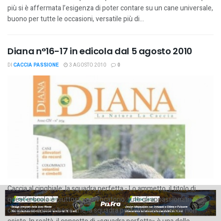
più si è affermata l’esigenza di poter contare su un cane universale,
buono per tutte le occasioni, versatile più di...
Diana n°16-17 in edicola dal 5 agosto 2010
DI
CACCIA PASSIONE
3 AGOSTO 2010
0
Caccia al cinghiale: la squadra perfetta - Lo ammetto, il titolo di
quest’articolo è piuttosto provocatorio: tutti gli appassionati
cinghialai sanno bene che la squadra perfetta nella pratica non