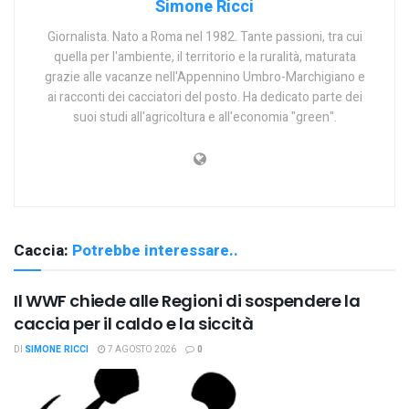
Simone Ricci
Giornalista. Nato a Roma nel 1982. Tante passioni, tra cui
quella per l'ambiente, il territorio e la ruralità, maturata
grazie alle vacanze nell'Appennino Umbro-Marchigiano e
ai racconti dei cacciatori del posto. Ha dedicato parte dei
suoi studi all'agricoltura e all'economia "green".
Caccia:
Potrebbe interessare..
Il WWF chiede alle Regioni di sospendere la
caccia per il caldo e la siccità
DI
SIMONE RICCI
7 AGOSTO 2026
0