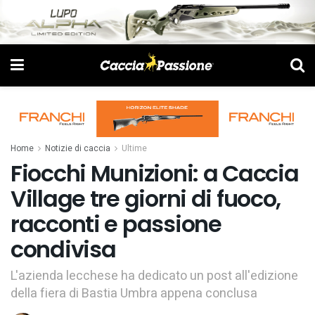
Home
Notizie di caccia
Ultime
Fiocchi Munizioni: a Caccia
Village tre giorni di fuoco,
racconti e passione
condivisa
L'azienda lecchese ha dedicato un post all'edizione
della fiera di Bastia Umbra appena conclusa