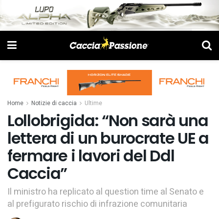
Home
Notizie di caccia
Ultime
Lollobrigida: “Non sarà una
lettera di un burocrate UE a
fermare i lavori del Ddl
Caccia”
Il ministro ha replicato al question time al Senato e
al prefigurato rischio di infrazione comunitaria