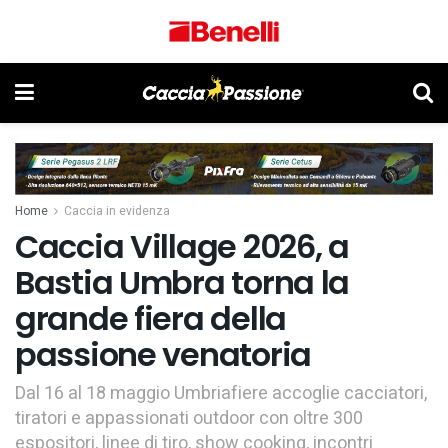
Home
Caccia in evidenza
Caccia Village 2026, a
Bastia Umbra torna la
grande fiera della
passione venatoria
Dal 16 al 18 maggio Umbriafiere accoglie cacciatori,
tiratori e appassionati outdoor con oltre 300
espositori, linee di tiro, show cooking, incontri