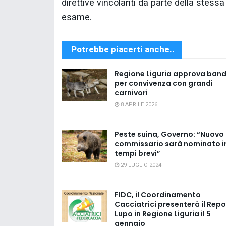
direttive vincolanti da parte della stess
esame.
Potrebbe piacerti anche..
Regione Liguria approva ban
per convivenza con grandi
carnivori
8 APRILE 2026
Peste suina, Governo: “Nuovo
commissario sarà nominato i
tempi brevi”
29 LUGLIO 2024
FIDC, il Coordinamento
Cacciatrici presenterà il Repo
Lupo in Regione Liguria il 5
gennaio