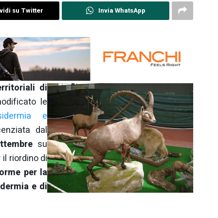
idi su Twitter
Invia WhatsApp
ritoriali di
odificato le
sidermia e
cenziata dal
ttembre
su
l riordino di
orme per la
idermia e di