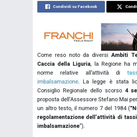
Condividi su Facebook
Condiv
Come reso noto da diversi
Ambiti Ter
Caccia della Liguria
, la Regione ha m
norme relative all’attività di
tas
imbalsamazione
. La legge è stata li
Consiglio Regionale dello scorso
4 se
proposta dell’Assessore Stefano Mai per i
un altro testo, il numero 7 del 1984 (
“N
regolamentazione dell’attività di tass
imbalsamazione
“).