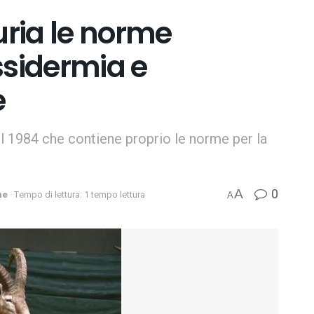
uria le norme
assidermia e
e
l 1984 che contiene proprio le norme per la
0
A
me
Tempo di lettura: 1 tempo lettura
A