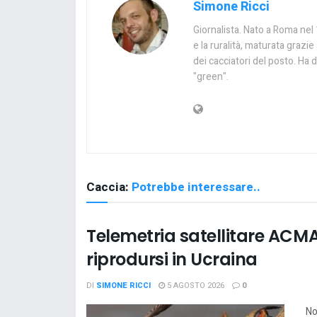
Simone Ricci
Giornalista. Nato a Roma nel 1
e la ruralità, maturata graz
dei cacciatori del posto. Ha d
"green".
Caccia:
Potrebbe interessare..
Telemetria satellitare ACMA
riprodursi in Ucraina
DI
SIMONE RICCI
5 AGOSTO 2026
0
No