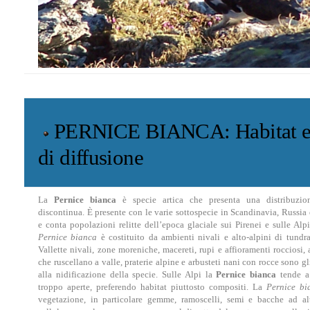
PERNICE BIANCA: Habitat e 
di diffusione
La
Pernice bianca
è specie artica che presenta una distribuzio
discontinua. È presente con le varie sottospecie in Scandinavia, Russia 
e conta popolazioni relitte dell’epoca glaciale sui Pirenei e sulle Alpi
Pernice bianca
è costituito da ambienti nivali e alto-alpini di tundra
Vallette nivali, zone moreniche, macereti, rupi e affioramenti rocciosi,
che ruscellano a valle, praterie alpine e arbusteti nani con rocce sono gl
alla nidificazione della specie. Sulle Alpi la
Pernice bianca
tende a
troppo aperte, preferendo habitat piuttosto compositi. La
Pernice bi
vegetazione, in particolare gemme, ramoscelli, semi e bacche ad al