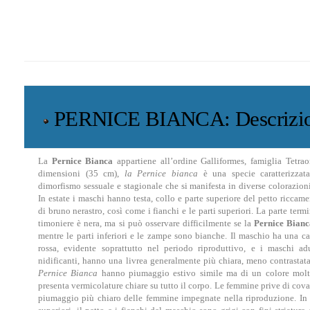
PERNICE BIANCA: Descrizi
La
Pernice Bianca
appartiene all’ordine Galliformes, famiglia Tetra
dimensioni (35 cm),
la Pernice bianca
è una specie caratterizzat
dimorfismo sessuale e stagionale che si manifesta in diverse colorazio
In estate i maschi hanno testa, collo e parte superiore del petto riccam
di bruno nerastro, così come i fianchi e le parti superiori. La parte term
timoniere è nera, ma si può osservare difficilmente se la
Pernice Bian
mentre le parti inferiori e le zampe sono bianche. Il maschio ha una c
rossa, evidente soprattutto nel periodo riproduttivo, e i maschi adu
nidificanti, hanno una livrea generalmente più chiara, meno contrastat
Pernice Bianca
hanno piumaggio estivo simile ma di un colore molt
presenta vermicolature chiare su tutto il corpo. Le femmine prive di cov
piumaggio più chiaro delle femmine impegnate nella riproduzione. In 