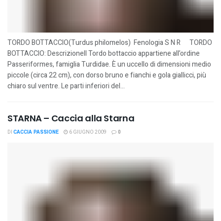
TORDO BOTTACCIO(Turdus philomelos) Fenologia S N R TORDO
BOTTACCIO: DescrizioneIl Tordo bottaccio appartiene all’ordine
Passeriformes, famiglia Turdidae. È un uccello di dimensioni medio
piccole (circa 22 cm), con dorso bruno e fianchi e gola giallicci, più
chiaro sul ventre. Le parti inferiori del...
STARNA – Caccia alla Starna
DI
CACCIA PASSIONE
6 GIUGNO 2009
0