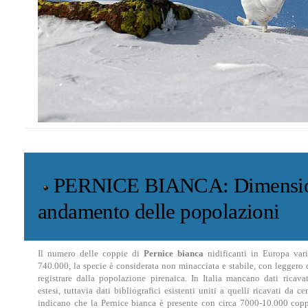
PERNICE BIANCA: Dimensio
andamento delle popolazioni
Il numero delle coppie di
Pernice bianca
nidificanti in Europa var
740.000, la specie è considerata non minacciata e stabile, con leggero
registrare dalla popolazione pirenaica. In Italia mancano dati ricava
estesi, tuttavia dati bibliografici esistenti uniti a quelli ricavati da ce
indicano che la Pernice bianca è presente con circa 7000-10.000 coppi