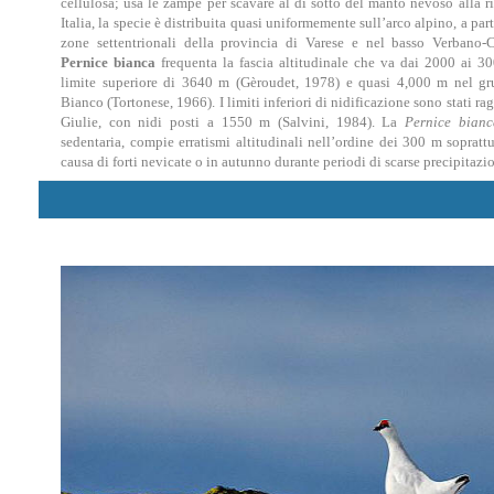
cellulosa; usa le zampe per scavare al di sotto del manto nevoso alla ri
Italia, la specie è distribuita quasi uniformemente sull’arco alpino, a par
zone settentrionali della provincia di Varese e nel basso Verbano-
Pernice bianca
frequenta la fascia altitudinale che va dai 2000 ai 30
limite superiore di 3640 m (Gèroudet, 1978) e quasi 4,000 m nel g
Bianco (Tortonese, 1966). I limiti inferiori di nidificazione sono stati ra
Giulie, con nidi posti a 1550 m (Salvini, 1984). La
Pernice bianc
sedentaria, compie erratismi altitudinali nell’ordine dei 300 m sopratt
causa di forti nevicate o in autunno durante periodi di scarse precipitazio