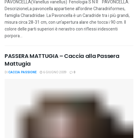
PAVONCELLA(Vanellus vanellus) Fenologia S N R PAVONCELLA:
DescrizioneLa pavoncella appartiene all’ordine Charadriiformes,
famiglia Charadriidae. La Pavoncella è un Caradride tra i più grandi,
misura circa 28-31 cm, con un’apertura alare che tocca i 90 cm. Il
colore delle parti superiori è nerastro con riflessi iridescenti
porpora...
PASSERA MATTUGIA – Caccia alla Passera
Mattugia
DI
CACCIA PASSIONE
6 GIUGNO 2009
0