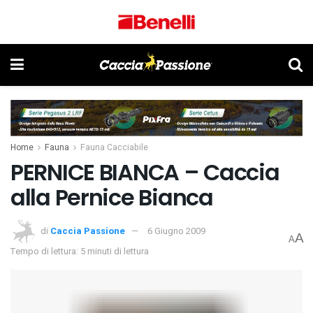
Home
Fauna
Fauna Cacciabile
PERNICE BIANCA – Caccia
alla Pernice Bianca
di
Caccia Passione
6 Giugno 2009
A
A
Tempo di lettura: 5 minuti di lettura