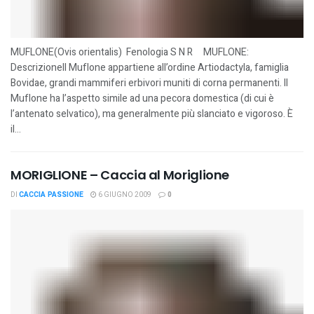
MUFLONE(Ovis orientalis) Fenologia S N R MUFLONE:
DescrizioneIl Muflone appartiene all’ordine Artiodactyla, famiglia
Bovidae, grandi mammiferi erbivori muniti di corna permanenti. Il
Muflone ha l’aspetto simile ad una pecora domestica (di cui è
l’antenato selvatico), ma generalmente più slanciato e vigoroso. È
il...
MORIGLIONE – Caccia al Moriglione
DI
CACCIA PASSIONE
6 GIUGNO 2009
0