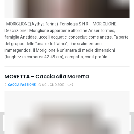
MORIGLIONE(Aythya ferina) Fenologia S N R MORIGLIONE:
DescrizioneIl Moriglione appartiene all’ordine Anseriformes,
famiglia Anatidae, uccelli acquatici conosciuti come anatre. Fa parte
del gruppo delle “anatre tuffatrici”, che si alimentano
immergendosi. il Moriglione è un'anatra di medie dimensioni
(lunghezza corporea 42-49 cm), compatta, con il profilo...
MORETTA – Caccia alla Moretta
DI
CACCIA PASSIONE
6 GIUGNO 2009
0