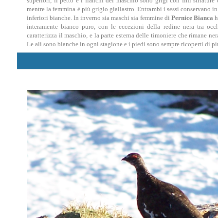
superiori, il petto e i fianchi del maschio sono grigi con fini striature
mentre la femmina è più grigio giallastro. Entrambi i sessi conservano in
inferiori bianche. In inverno sia maschi sia femmine di
Pernice Bianca
h
interamente bianco puro, con le eccezioni della redine nera tra oc
caratterizza il maschio, e la parte esterna delle timoniere che rimane ner
Le ali sono bianche in ogni stagione e i piedi sono sempre ricoperti di 