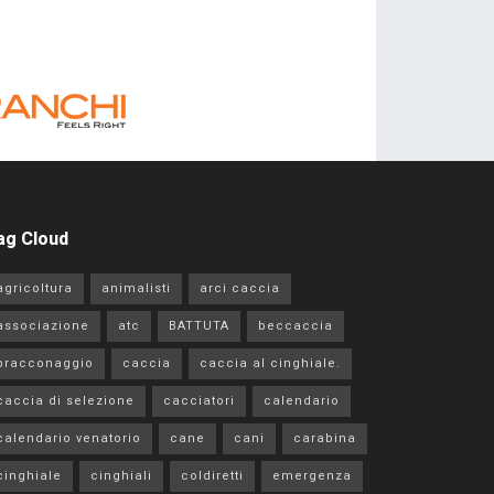
ag Cloud
agricoltura
animalisti
arci caccia
associazione
atc
BATTUTA
beccaccia
bracconaggio
caccia
caccia al cinghiale.
caccia di selezione
cacciatori
calendario
calendario venatorio
cane
cani
carabina
cinghiale
cinghiali
coldiretti
emergenza