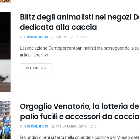
Blitz degli animalisti nei negozi 
dedicata alla caccia
DI
SIMONE RICCI
1 APRILE 2017
1
L'associazione Centopercentoanimalisti sta proseguendo la sua
articoli sportivi ...
VEDI ALTRO
Orgoglio Venatorio, la lotteria de
palio fucili e accessori da cacci
DI
SIMONE RICCI
19 NOVEMBRE 2016
0
Fra undici giorni si terrà nella splendida cornice del Museo dell