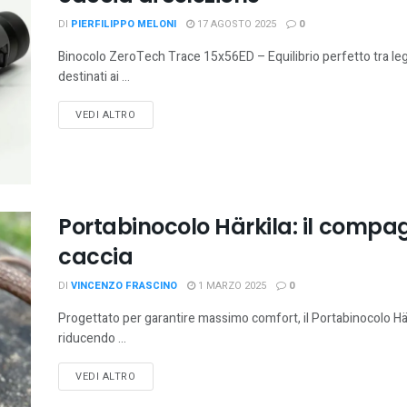
DI
PIERFILIPPO MELONI
17 AGOSTO 2025
0
Binocolo ZeroTech Trace 15x56ED – Equilibrio perfetto tra legg
destinati ai ...
VEDI ALTRO
Portabinocolo Härkila: il compag
caccia
DI
VINCENZO FRASCINO
1 MARZO 2025
0
Progettato per garantire massimo comfort, il Portabinocolo Härki
riducendo ...
VEDI ALTRO