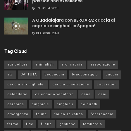
passion and excellence
6 OTTOBRE 2023
A Guadalajara con BERGARA: caccia ai
caprioli e cinghiali in Spagna!
18 AGOSTO 2023
Tag Cloud
agricoltura
animalisti
arci caccia
associazione
atc
BATTUTA
beccaccia
bracconaggio
caccia
caccia al cinghiale.
caccia di selezione
cacciatori
calendario
calendario venatorio
cane
cani
carabina
cinghiale
cinghiali
coldiretti
emergenza
fauna
fauna selvatica
federcaccia
ferma
fidc
fucile
gestione
lombardia