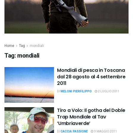
Home
Tag
mondiali
Tag:
mondiali
Mondiali di pesca in Toscana
dal 28 agosto al 4 settembre
2011
DI
MELONI PIERFILIPPO
2 LUGLIO 2011
Tiro a Volo: Il gotha del Doble
Trap Mondiale al Tav
’Umbriaverde’
DI
CACCIA PASSIONE
9 MAGGIO 2011