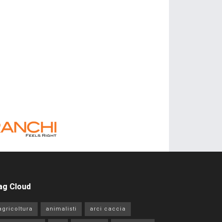
ag Cloud
agricoltura
animalisti
arci caccia