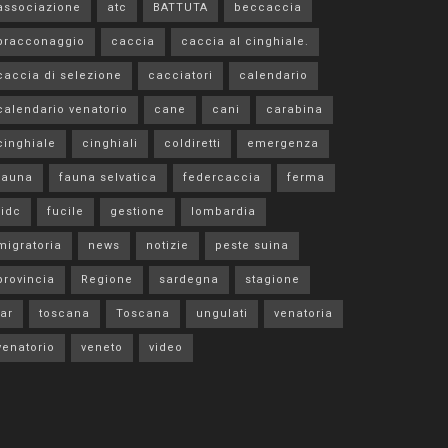
associazione
atc
BATTUTA
beccaccia
bracconaggio
caccia
caccia al cinghiale.
caccia di selezione
cacciatori
calendario
calendario venatorio
cane
cani
carabina
cinghiale
cinghiali
coldiretti
emergenza
fauna
fauna selvatica
federcaccia
ferma
fidc
fucile
gestione
lombardia
migratoria
news
notizie
peste suina
provincia
Regione
sardegna
stagione
tar
toscana
Toscana
ungulati
venatoria
venatorio
veneto
video