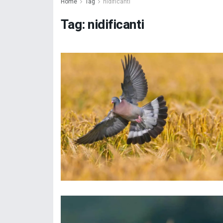
Home
Tag
nidificanti
Tag:
nidificanti