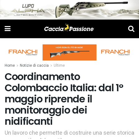
Home
Notizie di caccia
Ultime
Coordinamento
Colombaccio Italia: dal 1°
maggio riprende il
monitoraggio dei
nidificanti
Un lavoro che permette di costruire una serie storica