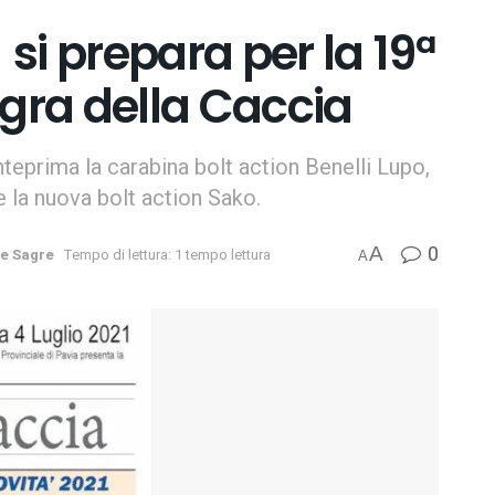
si prepara per la 19ª
agra della Caccia
nteprima la carabina bolt action Benelli Lupo,
e la nuova bolt action Sako.
0
A
 e Sagre
Tempo di lettura: 1 tempo lettura
A