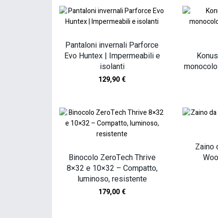
Pantaloni invernali Parforce
Evo Huntex | Impermeabili e
Konus
isolanti
monocolo
129,90
€
Zaino
Binocolo ZeroTech Thrive
Woo
8×32 e 10×32 – Compatto,
luminoso, resistente
179,00
€