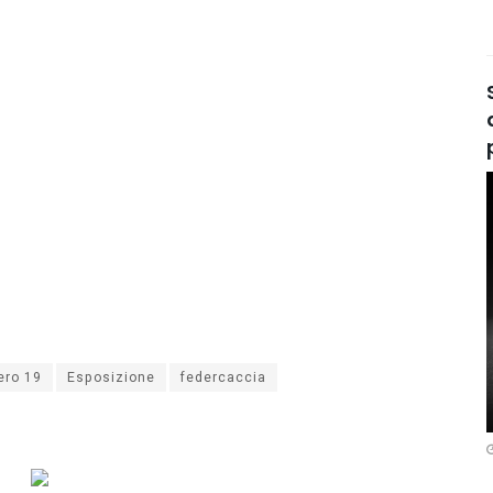
ero 19
Esposizione
federcaccia