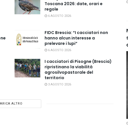
Toscana 2026: date, orari e
regole
6 AGOSTO 2026
FIDC Brescia: “I cacciatori non
ene
hanno alcun interesse a
prelevare i lupi”
6 AGOSTO 2026
I cacciatori di Pisogne (Brescia)
ripristinano la viabilità
agrosilvopastorale del
territorio
3 AGOSTO 2026
ARICA ALTRO