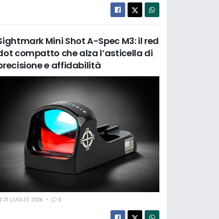
Sightmark Mini Shot A-Spec M3: il red
dot compatto che alza l’asticella di
precisione e affidabilità
21 LUGLIO 2026
0