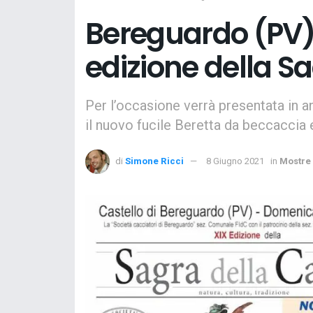
Bereguardo (PV) 
edizione della S
Per l’occasione verrà presentata in a
il nuovo fucile Beretta da beccaccia 
di
Simone Ricci
8 Giugno 2021
in
Mostre