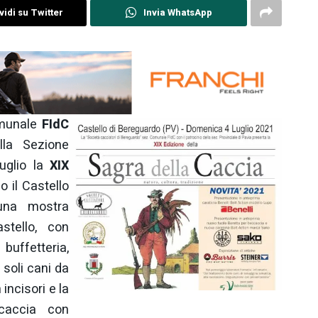
idi su Twitter
Invia WhatsApp
omunale
FIdC
lla Sezione
luglio la
XIX
 il Castello
una mostra
stello, con
buffetteria,
 soli cani da
incisori e la
 caccia con