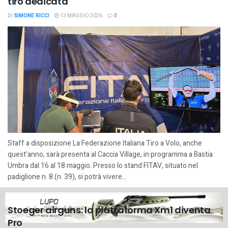
tiro dedicata
DI
SIMONE RICCI
13 MAGGIO 2026
0
Staff a disposizione La Federazione Italiana Tiro a Volo, anche
quest’anno, sarà presenta al Caccia Village, in programma a Bastia
Umbra dal 16 al 18 maggio. Presso lo stand FITAV, situato nel
padiglione n. 8 (n. 39), si potrà vivere...
Stoeger airguns: la piattaforma Xm1 diventa
Pro