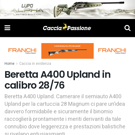
Home
Caccia in evidenza
Beretta A400 Upland in
calibro 28/76
Beretta A400 Upland. Camerare il semiauto A400
Upland per la cartuccia 28 Magnum ci pare un’idea
davvero formidabile e sicuramente il binomio
raccoglierà prontamente i meriti derivanti da tale
connubio dove leggerezza e prestazioni balistiche
si rivelano entusiasmanti