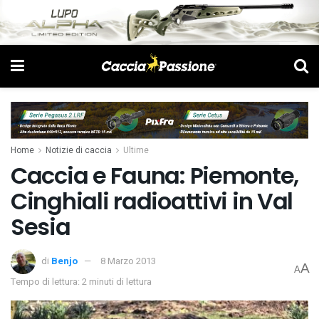
Home
Notizie di caccia
Ultime
Caccia e Fauna: Piemonte,
Cinghiali radioattivi in Val
Sesia
di
Benjo
8 Marzo 2013
A
A
Tempo di lettura: 2 minuti di lettura