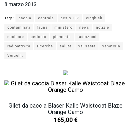
8 marzo 2013
Tags:
caccia
centrale
cesio 137
cinghiali
contaminati
fauna
ministero
news
notizie
nucleare
pericolo
piemonte
radiazioni
radioattività
ricerche
salute
val sesia
venatoria
Vercelli.
Gilet da caccia Blaser Kalle Waistcoat Blaze
Orange Camo
165,00
€