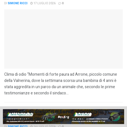
DI
SIMONE RICCI
17 LUGLIO 2026
0
Clima di odio “Momenti di forte paura ad Arrone, piccolo comune
della Valnerina, dove la settimana scorsa una bambina di 4 anni è
stata aggredita in un parco da un animale che, secondo le prime
testimonianze e secondo il sindaco...
Giornata ecologica a Fondi, cacciatrici in
prima linea per tutelare il litorale
DI
SIMONE RICCI
16 LUGLIO 2026
0