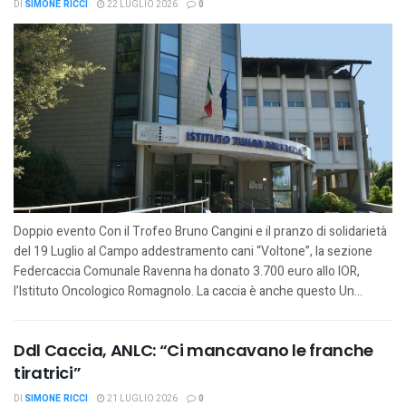
DI
SIMONE RICCI
22 LUGLIO 2026
0
Doppio evento Con il Trofeo Bruno Cangini e il pranzo di solidarietà
del 19 Luglio al Campo addestramento cani “Voltone”, la sezione
Federcaccia Comunale Ravenna ha donato 3.700 euro allo IOR,
l’Istituto Oncologico Romagnolo. La caccia è anche questo Un...
Ddl Caccia, ANLC: “Ci mancavano le franche
tiratrici”
DI
SIMONE RICCI
21 LUGLIO 2026
0