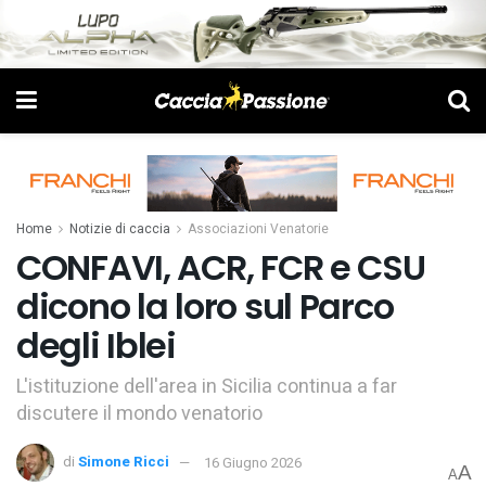
Home
Notizie di caccia
Associazioni Venatorie
CONFAVI, ACR, FCR e CSU
dicono la loro sul Parco
degli Iblei
L'istituzione dell'area in Sicilia continua a far
discutere il mondo venatorio
di
Simone Ricci
16 Giugno 2026
A
A