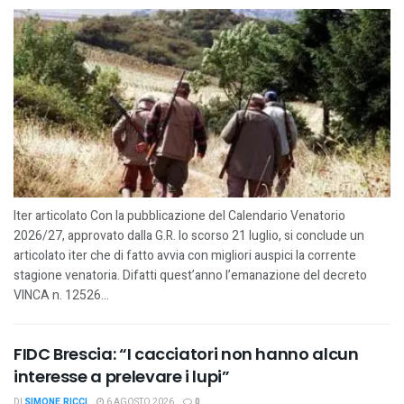
Iter articolato Con la pubblicazione del Calendario Venatorio
2026/27, approvato dalla G.R. lo scorso 21 luglio, si conclude un
articolato iter che di fatto avvia con migliori auspici la corrente
stagione venatoria. Difatti quest’anno l’emanazione del decreto
VINCA n. 12526...
FIDC Brescia: “I cacciatori non hanno alcun
interesse a prelevare i lupi”
DI
SIMONE RICCI
6 AGOSTO 2026
0