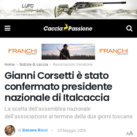
Home
Notizie di caccia
Associazioni Venatorie
Gianni Corsetti è stato
confermato presidente
nazionale di Italcaccia
La scelta dell'assemblea nazionale
dell'associazione al termine della due giorni toscana
di
Simone Ricci
25 Maggio 2026
A
A