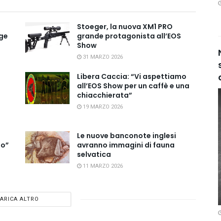
Stoeger, la nuova XM1 PRO
ge
grande protagonista all’EOS
Show
31 MARZO 2026
Libera Caccia: “Vi aspettiamo
all’EOS Show per un caffè e una
chiacchierata”
19 MARZO 2026
Le nuove banconote inglesi
io”
avranno immagini di fauna
selvatica
11 MARZO 2026
ARICA ALTRO