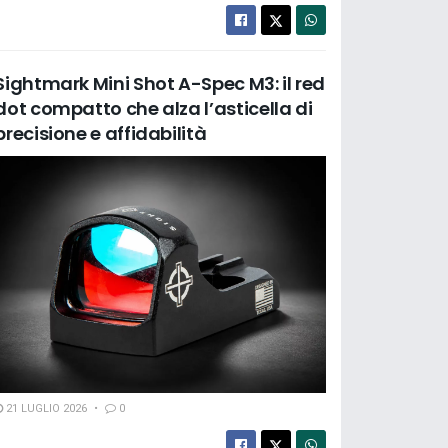
Sightmark Mini Shot A-Spec M3: il red
dot compatto che alza l’asticella di
precisione e affidabilità
21 LUGLIO 2026
0