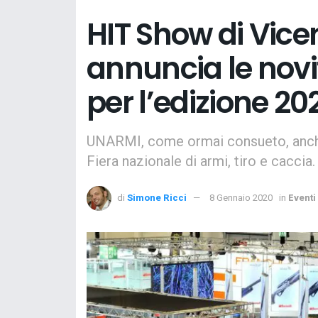
HIT Show di Vic
annuncia le novi
per l’edizione 20
UNARMI, come ormai consueto, anche
Fiera nazionale di armi, tiro e caccia.
di
Simone Ricci
8 Gennaio 2020
in
Eventi