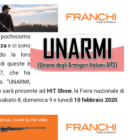
pochissimo
nza
e ci sono
do la loro
 di queste è
477, che ha
ta: “UNARMI,
 sarà presente ad
HIT Show
, la Fiera nazionale di
a sabato 8, domenica 9 e lunedì
10 febbraio 2020
.