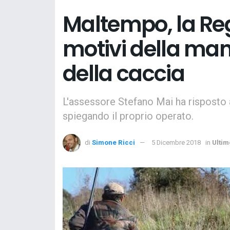
Maltempo, la Reg
motivi della ma
della caccia
L'assessore Stefano Mai ha risposto 
spiegando il proprio operato.
di
Simone Ricci
5 Dicembre 2018
in
Ultim