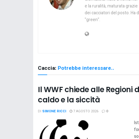
e la ruralità, maturata graz
dei cacciatori del posto. Ha d
"green".
Caccia:
Potrebbe interessare..
Il WWF chiede alle Regioni d
caldo e la siccità
DI
SIMONE RICCI
7 AGOSTO 2026
0
Is
fo
so