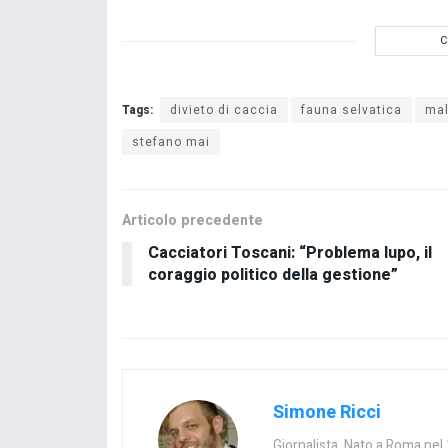
C
Tags:
divieto di caccia
fauna selvatica
ma
stefano mai
Articolo precedente
Cacciatori Toscani: “Problema lupo, il
coraggio politico della gestione”
Simone Ricci
Giornalista. Nato a Roma nel 1