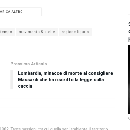
ARICA ALTRO
ltempo
movimento 5 stelle
regione liguria
Prossimo Articolo
Lombardia, minacce di morte al consigliere
Massardi che ha riscritto la legge sulla
caccia
982. Tante passioni, tra cui quella per l'ambiente, il territorio