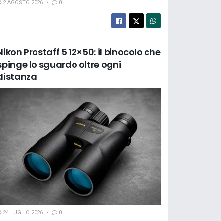
2 AGOSTO 2026
0
Nikon Prostaff 5 12×50: il binocolo che
spinge lo sguardo oltre ogni
distanza
24 LUGLIO 2026
0