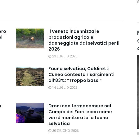
ero
Il Veneto indennizza le
el
produzioni agricole
danneggiate dai selvatici per il
2026
23 LUGLIO 2026
Fauna selvatica, Coldiretti
Cuneo contesta risarcimenti
all’83%: “Troppo bassi”
14 LUGLIO 2026
a
Droni con termocamere nel
Campo dei Fiori: ecco come
verrà monitorata la fauna
selvatica
30 GIUGNO 2026