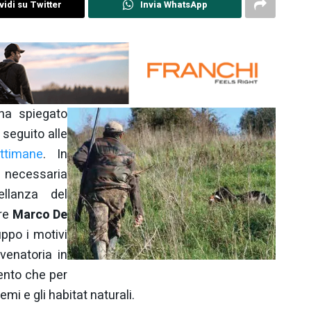
idi su Twitter
Invia WhatsApp
a spiegato
seguito alle
ttimane
. In
a necessaria
ellanza del
ere
Marco De
ppo i motivi
venatoria in
mento che per
i e gli habitat naturali.