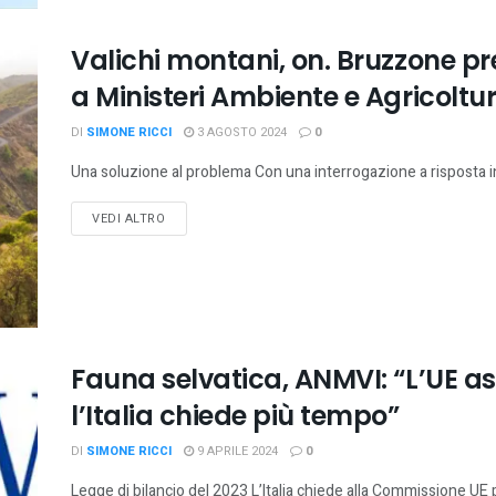
Valichi montani, on. Bruzzone p
a Ministeri Ambiente e Agricoltu
DI
SIMONE RICCI
3 AGOSTO 2024
0
Una soluzione al problema Con una interrogazione a risposta i
VEDI ALTRO
Fauna selvatica, ANMVI: “L’UE a
l’Italia chiede più tempo”
DI
SIMONE RICCI
9 APRILE 2024
0
Legge di bilancio del 2023 L’Italia chiede alla Commissione UE p