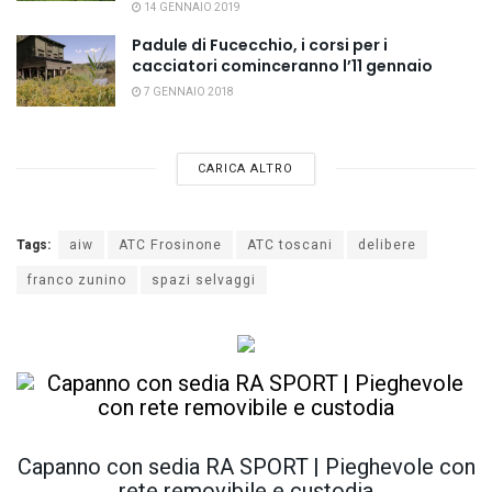
14 GENNAIO 2019
Padule di Fucecchio, i corsi per i
cacciatori cominceranno l’11 gennaio
7 GENNAIO 2018
CARICA ALTRO
Tags:
aiw
ATC Frosinone
ATC toscani
delibere
franco zunino
spazi selvaggi
Capanno con sedia RA SPORT | Pieghevole con
rete removibile e custodia