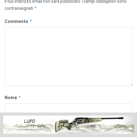
Il tuo indirizzo email non sarà pubblicato.
I campi obbligatori sono
contrassegnati
*
Commento
*
Nome
*
Email
*