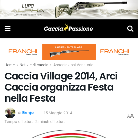
Home
Notizie di caccia
Associazioni Venatorie
Caccia Village 2014, Arci
Caccia organizza Festa
nella Festa
di
Benjo
15 Maggio 2014
A
A
Tempo di lettura: 2 minuti di lettura