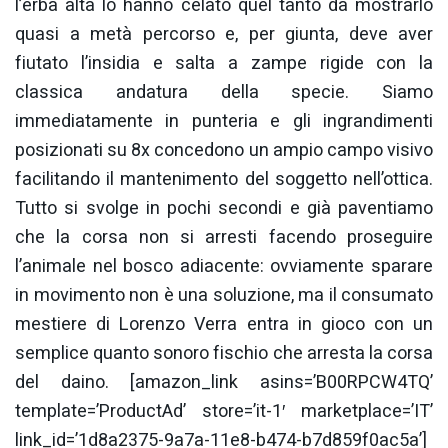
l’erba alta lo hanno celato quel tanto da mostrarlo
quasi a metà percorso e, per giunta, deve aver
fiutato l’insidia e salta a zampe rigide con la
classica andatura della specie. Siamo
immediatamente in punteria e gli ingrandimenti
posizionati su 8x concedono un ampio campo visivo
facilitando il mantenimento del soggetto nell’ottica.
Tutto si svolge in pochi secondi e già paventiamo
che la corsa non si arresti facendo proseguire
l’animale nel bosco adiacente: ovviamente sparare
in movimento non è una soluzione, ma il consumato
mestiere di Lorenzo Verra entra in gioco con un
semplice quanto sonoro fischio che arresta la corsa
del daino. [amazon_link asins=’B00RPCW4TQ’
template=’ProductAd’ store=’it-1′ marketplace=’IT’
link_id=’1d8a2375-9a7a-11e8-b474-b7d859f0ac5a’]