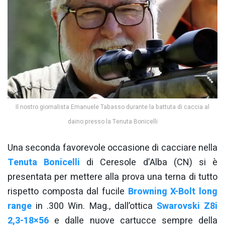
Il nostro giornalista Emanuele Tabasso durante la battuta di caccia al
daino presso la Tenuta Bonicelli
Una seconda favorevole occasione di cacciare nella
Tenuta Bonicelli
di Ceresole d’Alba (CN) si è
presentata per mettere alla prova una terna di tutto
rispetto composta dal fucile
Browning X-Bolt long
range
in .300 Win. Mag., dall’ottica
Swarovski Z8i
2,3-18×56
e dalle nuove cartucce sempre della