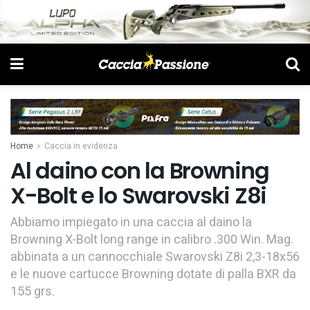
Home
Caccia in evidenza
Al daino con la Browning
X-Bolt e lo Swarovski Z8i
Abbiamo impiegato in una caccia al daino la
Browning X-Bolt long range in calibro .300 Win. Mag.
abbinata a un cannocchiale Swarovski Z8i 2,3-18x56
e le nuove cartucce Browning dotate di palla BXR da
155 grs.