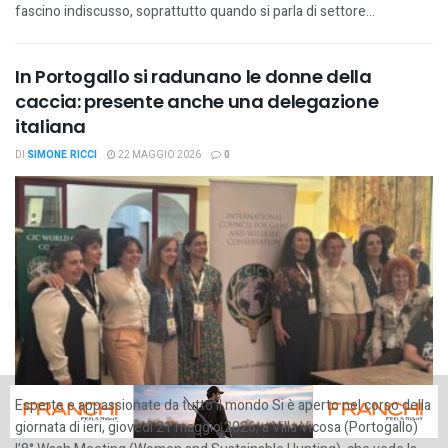
fascino indiscusso, soprattutto quando si parla di settore...
In Portogallo si radunano le donne della
caccia: presente anche una delegazione
italiana
DI
SIMONE RICCI
22 MAGGIO 2026
0
Esperte e appassionate da tutto il mondo Si è aperto nel corso della
giornata di ieri, giovedì 21 maggio 2026, a Villa Vicosa (Portogallo)