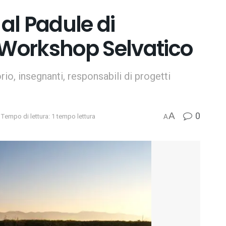
al Padule di
 Workshop Selvatico
rio, insegnanti, responsabili di progetti
0
A
Tempo di lettura: 1 tempo lettura
A