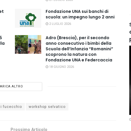
et
Fondazione UNA sui banchi di
scuola: un impegno lungo 2 anni
2 LUGLIO 2026
5
Adro (Brescia), per il secondo
lla
anno consecutivo i bimbi della
Scuola dell’Infanzia “Romanini”
scoprono la natura con
Fondazione UNA e Federcaccia
18 GIUGNO 2026
ARICA ALTRO
di fucecchio
workshop selvatico
Prossimo Articolo