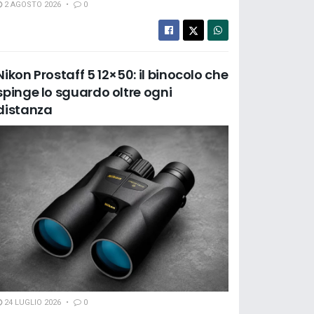
2 AGOSTO 2026
0
Nikon Prostaff 5 12×50: il binocolo che
spinge lo sguardo oltre ogni
distanza
24 LUGLIO 2026
0