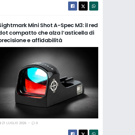
Sightmark Mini Shot A-Spec M3: il red
dot compatto che alza l’asticella di
precisione e affidabilità
21 LUGLIO 2026
0