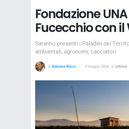
Fondazione UNA 
Fucecchio con il
Saranno presenti i Paladini del Territo
ambientali, agronomi, cacciatori
di
Simone Ricci
3 Giugno 2026
in
Ultime