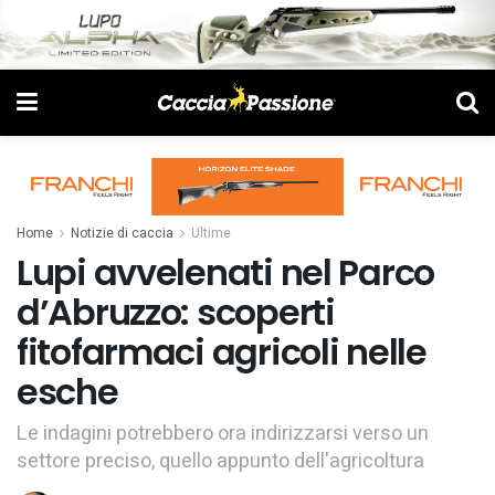
Home
Notizie di caccia
Ultime
Lupi avvelenati nel Parco
d’Abruzzo: scoperti
fitofarmaci agricoli nelle
esche
Le indagini potrebbero ora indirizzarsi verso un
settore preciso, quello appunto dell'agricoltura