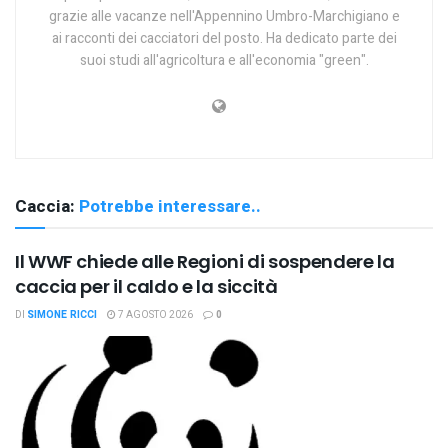
grazie alle vacanze nell'Appennino Umbro-Marchigiano e
ai racconti dei cacciatori del posto. Ha dedicato parte dei
suoi studi all'agricoltura e all'economia "green".
Caccia:
Potrebbe interessare..
Il WWF chiede alle Regioni di sospendere la
caccia per il caldo e la siccità
DI
SIMONE RICCI
7 AGOSTO 2026
0