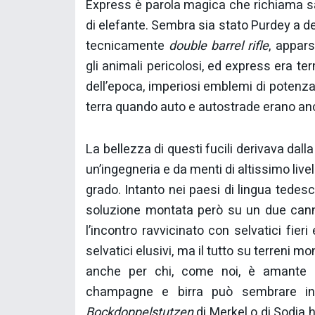
Express è parola magica che richiama sav
di elefante. Sembra sia stato Purdey a de
tecnicamente
double barrel rifle
, appar
gli animali pericolosi, ed express era t
dell’epoca, imperiosi emblemi di potenza 
terra quando auto e autostrade erano anco
La bellezza di questi fucili derivava da
un’ingegneria e da menti di altissimo liv
grado. Intanto nei paesi di lingua tedes
soluzione montata però su un due canne 
l’incontro ravvicinato con selvatici fieri
selvatici elusivi, ma il tutto su terreni mon
anche per chi, come noi, è amante de
champagne e birra può sembrare in
Bockdoppelstutzen
di Merkel o di Sodia h