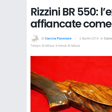
Rizzini BR 550: l
affiancate come
di
Caccia Passione
2 Aprile 2014
in
Cann
Tempo di lettura: 6 minuti di lettura