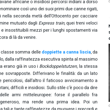
ane africane o insidiosi percorsi indiani a dorso
nominare così uno dei suoi primi due canne rigati,
si nella seconda metà dell’Ottocento per cacciare
ermine mutuato dagli
Express train
, quei treni veloci
e insostituibili mezzi per i lunghi spostamenti via
ra di là da venire.
lla classe somma delle
doppiette a canna liscia
, da
ello, dalla raffinatezza esecutiva spinta al massimo
ca erano già in uso i
Bockdoppelstutzen
, la stessa
sovrapposte. Differivano le finalità: da un lato
 e pericolosi, dall’altro il faticoso avvicinamento a
tani, difficili e insidiosi. Sullo stile c’è poco da dire
lle armi mitteleuropee: forse il parallelo fra
generoso, ma rende una prima idea. Poi un
a tali e tante raffinatezze da muovere i precordi e