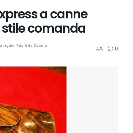
’express a canne
 stile comanda
a rigata
,
Fucili da Caccia
0
A
A