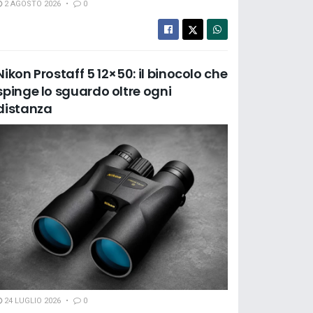
2 AGOSTO 2026
0
Nikon Prostaff 5 12×50: il binocolo che
spinge lo sguardo oltre ogni
distanza
24 LUGLIO 2026
0