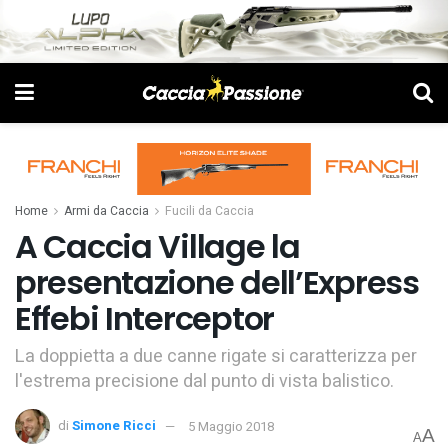
Home
Armi da Caccia
Fucili da Caccia
A Caccia Village la
presentazione dell’Express
Effebi Interceptor
La doppietta a due canne rigate si caratterizza per
l'estrema precisione dal punto di vista balistico.
di
Simone Ricci
5 Maggio 2018
A
A