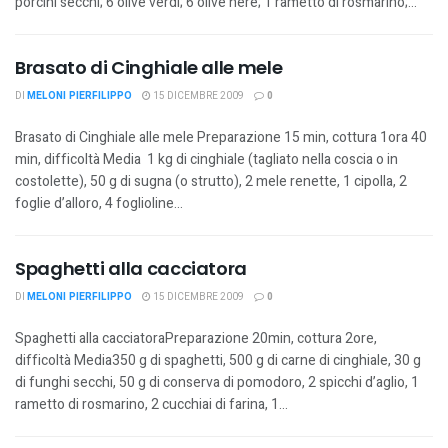
porcini secchi; 6 olive verdi; 6 olive nere; 1 rametto di rosmarino;...
Brasato di Cinghiale alle mele
DI
MELONI PIERFILIPPO
15 DICEMBRE 2009
0
Brasato di Cinghiale alle mele Preparazione 15 min, cottura 1ora 40
min, difficoltà Media 1 kg di cinghiale (tagliato nella coscia o in
costolette), 50 g di sugna (o strutto), 2 mele renette, 1 cipolla, 2
foglie d’alloro, 4 foglioline...
Spaghetti alla cacciatora
DI
MELONI PIERFILIPPO
15 DICEMBRE 2009
0
Spaghetti alla cacciatoraPreparazione 20min, cottura 2ore,
difficoltà Media350 g di spaghetti, 500 g di carne di cinghiale, 30 g
di funghi secchi, 50 g di conserva di pomodoro, 2 spicchi d’aglio, 1
rametto di rosmarino, 2 cucchiai di farina, 1...