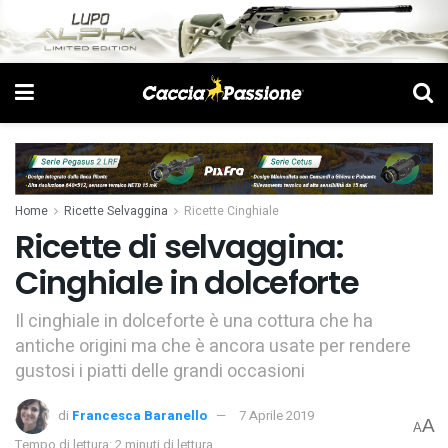
Home
Ricette Selvaggina
Ricette Cinghiale
Ricette di selvaggina:
Cinghiale in dolceforte
Il cinghiale in dolceforte è una cottura che ha
antiche origini ma che è ancora usate per rendere
gustosi i piatti delle grandi occasioni
di
Francesca Baranello
7 Aprile 2019
A
A
Tempo di lettura: 2 minuti di lettura